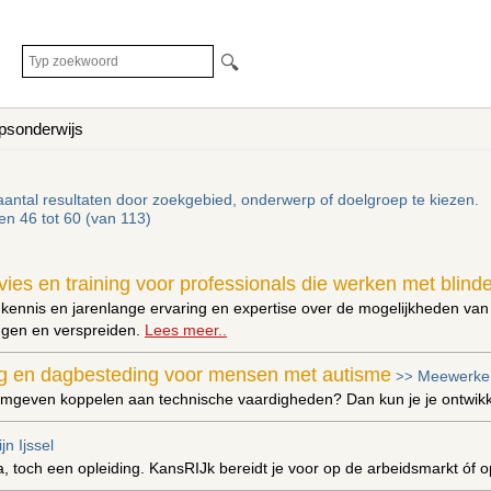
🔍
psonderwijs
aantal resultaten door zoekgebied, onderwerp of doelgroep te kiezen.
ten 46 tot 60 (van 113)
vies en training voor professionals die werken met blind
n kennis en jarenlange ervaring en expertise over de mogelijkheden v
eggen en verspreiden.
Lees meer..
ng en dagbesteding voor mensen met autisme
Meewerke
>>
vormgeven koppelen aan technische vaardigheden? Dan kun je je ontwi
jn Ijssel
 toch een opleiding. KansRIJk bereidt je voor op de arbeidsmarkt óf 