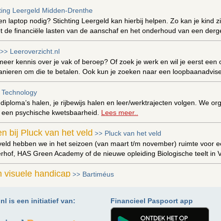
hting Leergeld Midden-Drenthe
en laptop nodig? Stichting Leergeld kan hierbij helpen. Zo kan je kind 
iet de financiële lasten van de aanschaf en het onderhoud van een derg
Leeroverzicht.nl
>>
 meer kennis over je vak of beroep? Of zoek je werk en wil je eerst een
nieren om die te betalen. Ook kun je zoeken naar een loopbaanadviseur
 Technology
 diploma’s halen, je rijbewijs halen en leer/werktrajecten volgen. We o
 een psychische kwetsbaarheid.
Lees meer..
n bij Pluck van het veld
Pluck van het veld
>>
 veld hebben we in het seizoen (van maart t/m november) ruimte voor e
of, HAS Green Academy of de nieuwe opleiding Biologische teelt in 
 visuele handicap
Bartiméus
>>
chtziende of blinde kinderen en jongeren op onze scholen geven wij sp
s.
Lees meer..
l is een initiatief van:
Financieel Paspoort app
ren krediet
DUO
>>