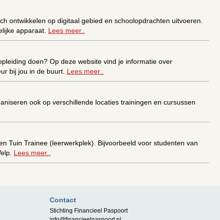
zich ontwikkelen op digitaal gebied en schoolopdrachten uitvoeren.
elijke apparaat.
Lees meer..
 opleiding doen? Op deze website vind je informatie over
 bij jou in de buurt.
Lees meer..
rganiseren ook op verschillende locaties trainingen en cursussen
en Tuin Trainee (leerwerkplek). Bijvoorbeeld voor studenten van
Velp.
Lees meer..
eciaal basisonderwijs, speciaal voortgezet onderwijs en middelbaar
Contact
Stichting Financieel Paspoort
info@financieelpaspoort.nl