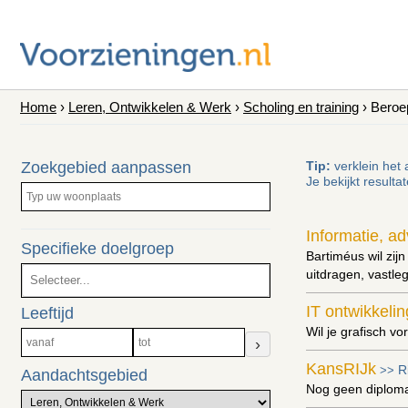
Home
›
Leren, Ontwikkelen & Werk
›
Scholing en training
› Beroe
Zoekgebied aanpassen
Tip:
verklein het 
Je bekijkt resulta
Informatie, ad
Specifieke doelgroep
Bartiméus wil zij
uitdragen, vastl
IT ontwikkeli
Leeftijd
Wil je grafisch 
›
KansRIJk
Ri
>>
Aandachtsgebied
Nog geen diploma,