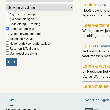
Laptop
Stic
>>
Heeft jouw kind e
Algemene vorming
Jij ervaart dan n
Avondopleidingen
Begeleiding & Training
Leeroverzicht
Beroepsonderwijs
Werk je en wil je
Computervaardigheden
opleidingen en ma
Informatie & Advies
Nederlands voor anderstaligen
Leren
Roads
>>
Rekenen & Taal basis
Je kunt bij Roads
Voortgezet onderwijs
voor mensen met
Leren & werke
Bij Pluck van het
Aeres Warmonderh
Leren met een
Onderwijs aan sle
beroepsonderwij
Links
Voorzieningen.n
Home
Leven Lang Le
Wat is
voorzieningen.nl
?