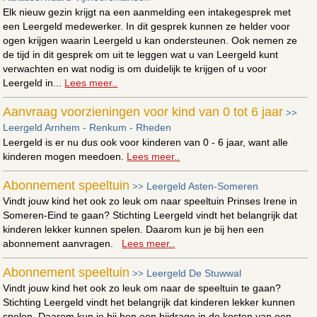
Elk nieuw gezin krijgt na een aanmelding een intakegesprek met
een Leergeld medewerker. In dit gesprek kunnen ze helder voor
ogen krijgen waarin Leergeld u kan ondersteunen. Ook nemen ze
de tijd in dit gesprek om uit te leggen wat u van Leergeld kunt
verwachten en wat nodig is om duidelijk te krijgen of u voor
Leergeld in...
Lees meer..
Aanvraag voorzieningen voor kind van 0 tot 6 jaar
>>
Leergeld Arnhem - Renkum - Rheden
Leergeld is er nu dus ook voor kinderen van 0 - 6 jaar, want alle
kinderen mogen meedoen.
Lees meer..
Abonnement speeltuin
Leergeld Asten-Someren
>>
Vindt jouw kind het ook zo leuk om naar speeltuin Prinses Irene in
Someren-Eind te gaan? Stichting Leergeld vindt het belangrijk dat
kinderen lekker kunnen spelen. Daarom kun je bij hen een
abonnement aanvragen.
Lees meer..
Abonnement speeltuin
Leergeld De Stuwwal
>>
Vindt jouw kind het ook zo leuk om naar de speeltuin te gaan?
Stichting Leergeld vindt het belangrijk dat kinderen lekker kunnen
spelen. Daarom kun je bij hen een bijdrage in de kosten van een