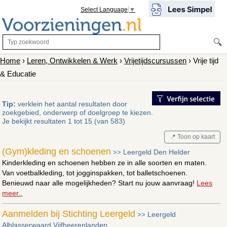
Select Language
▼
🔍
Home
›
Leren, Ontwikkelen & Werk
›
Vrijetijdscursussen
› Vrije tijd
& Educatie
Tip:
verklein het aantal resultaten door
zoekgebied, onderwerp of doelgroep te kiezen.
Je bekijkt resultaten 1 tot 15 (van 583)
📍 Toon op kaart
(Gym)kleding en schoenen
Leergeld Den Helder
>>
Kinderkleding en schoenen hebben ze in alle soorten en maten.
Van voetbalkleding, tot jogginspakken, tot balletschoenen.
Benieuwd naar alle mogelijkheden? Start nu jouw aanvraag!
Lees
meer..
Aanmelden bij Stichting Leergeld
Leergeld
>>
Alblasserwaard Vijfheerenlanden