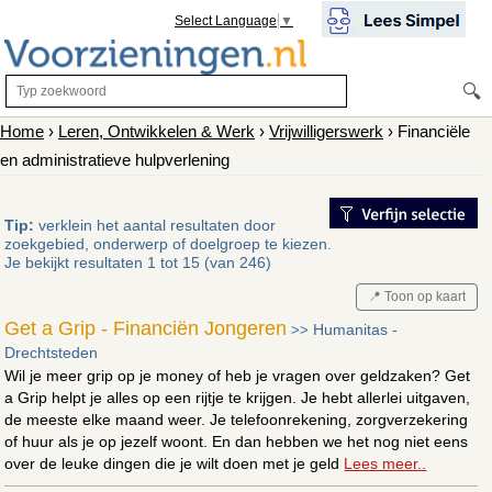
Select Language
▼
🔍
Home
›
Leren, Ontwikkelen & Werk
›
Vrijwilligerswerk
› Financiële
en administratieve hulpverlening
Tip:
verklein het aantal resultaten door
zoekgebied, onderwerp of doelgroep te kiezen.
Je bekijkt resultaten 1 tot 15 (van 246)
📍 Toon op kaart
Get a Grip - Financiën Jongeren
Humanitas -
>>
Drechtsteden
Wil je meer grip op je money of heb je vragen over geldzaken? Get
a Grip helpt je alles op een rijtje te krijgen. Je hebt allerlei uitgaven,
de meeste elke maand weer. Je telefoonrekening, zorgverzekering
of huur als je op jezelf woont. En dan hebben we het nog niet eens
over de leuke dingen die je wilt doen met je geld
Lees meer..