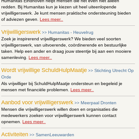
Humanitas Eindhoven helpt mensen die het even niet alleen
redden. Bij Humanitas kun je kiezen uit heel uiteenlopende
vrijwilligerswerk. Je kunt mensen praktische ondersteuning bieden
of adviezen geven.
Lees meer..
Vrijwilligerswerk
Humanitas - Heuvelrug
>>
Zoek je inspirerend vrijwilligerswerk? We bieden veel soorten
vrijwilligerswerk, van uitvoerende, coördinerende en bestuurlijke
taken. Help een ander en draag jouw steentje bij aan een mooiere
samenleving.
Lees meer..
Wordt vrijwillige SchuldHulpMaatje
Stichting Utrecht Op
>>
Orde
Als vrijwilliger bij SchuldHulpMaatje ondersteun en begeleid je
mensen met financiële problemen.
Lees meer..
Aanbod voor vrijwilligerswerk
Meerpaal Dronten
>>
Mensen die vrijwilligerswerk willen doen en organisaties die
medewerkers zoeken voor vrijwilligerswerk kunnen contact
opnemen.
Lees meer..
Activiteiten
SamenLeeuwarden
>>