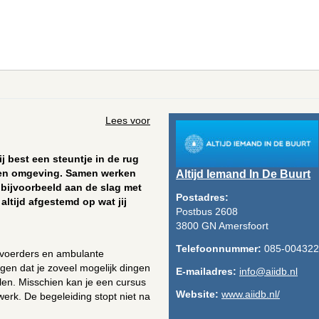
Lees voor
ij best een steuntje in de rug
igen omgeving. Samen werken
Altijd Iemand In De Buurt
 bijvoorbeeld aan de slag met
Postadres:
altijd afgestemd op wat jij
Postbus 2608
3800 GN Amersfoort
Telefoonnummer:
085-004322
dvoerders en ambulante
gen dat je zoveel mogelijk dingen
E-mailadres:
info@aiidb.nl
kelen. Misschien kan je een cursus
Website:
www.aiidb.nl/
werk. De begeleiding stopt niet na