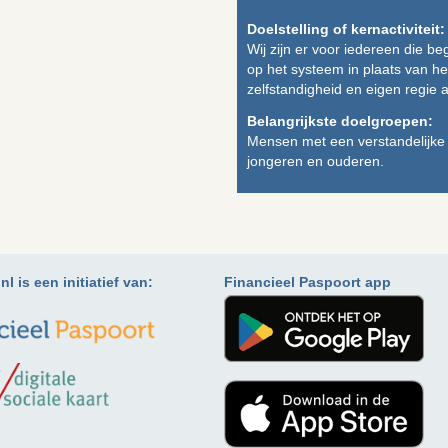
Doelstelling of kernactiviteit:
Wij zijn er voor iedereen die be
op het systeem in plaats van h
zelfstandigheid en eigen regie a
Belangrijkste doelgroepen:
Mensen met een verstandelijke b
jongeren en ouderen.
l is een initiatief van:
Financieel Paspoort app