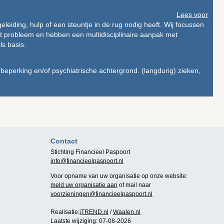
Lees voor
geleiding, hulp of een steuntje in de rug nodig heeft. Wij focussen
et probleem en hebben een multidisciplinaire aanpak met
ls basis.
eperking en/of psychiatrische achtergrond. (langdurig) zieken,
Contact
Stichting Financieel Paspoort
info@financieelpaspoort.nl
Voor opname van uw organisatie op onze website:
meld uw organisatie aan
of mail naar
voorzieningen@financieelpaspoort.nl
Realisatie:
iTREND.nl
/
Waalen.nl
Laatste wijziging: 07-08-2026