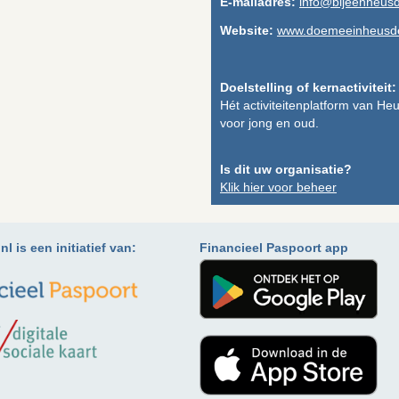
E-mailadres:
info@bijeenheusd
Website:
www.doemeeinheusde
Doelstelling of kernactiviteit:
Hét activiteitenplatform van He
voor jong en oud.
Is dit uw organisatie?
Klik hier voor beheer
l is een initiatief van:
Financieel Paspoort app