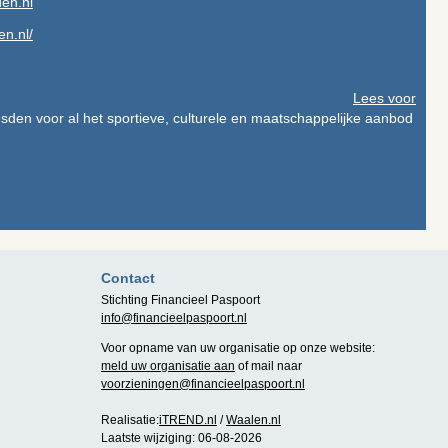
en.nl
n.nl/
Lees voor
usden voor al het sportieve, culturele en maatschappelijke aanbod
Contact
Stichting Financieel Paspoort
info@financieelpaspoort.nl
Voor opname van uw organisatie op onze website:
meld uw organisatie aan
of mail naar
voorzieningen@financieelpaspoort.nl
Realisatie:
iTREND.nl
/
Waalen.nl
Laatste wijziging: 06-08-2026