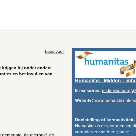
Lees voor
 krijgen bij onder andere
anties en het invullen van
Humanitas - Midden-Limb
E-mailadres:
middenlimburg@h
Website:
www.humanitas.nl/mi
;
Doelstelling of kernactiviteit:
Humanitas is er voor mensen die 
veranderen aan hun situatie.
de gemeente, de overheid, de