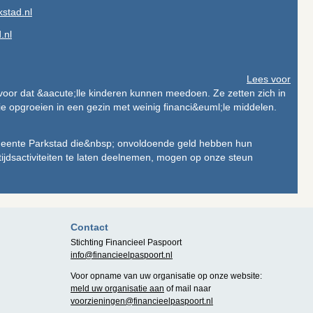
stad.nl
.nl
Lees voor
rvoor dat &aacute;lle kinderen kunnen meedoen. Ze zetten zich in
e opgroeien in een gezin met weinig financi&euml;le middelen.
meente Parkstad die&nbsp; onvoldoende geld hebben hun
etijdsactiviteiten te laten deelnemen, mogen op onze steun
Contact
Stichting Financieel Paspoort
info@financieelpaspoort.nl
Voor opname van uw organisatie op onze website:
meld uw organisatie aan
of mail naar
voorzieningen@financieelpaspoort.nl