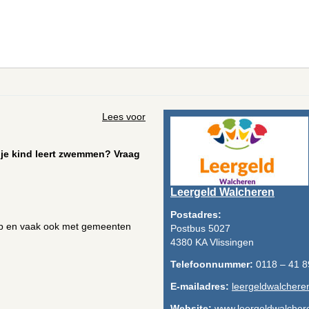
Lees voor
t je kind leert zwemmen? Vraag
Leergeld Walcheren
Postadres:
lp en vaak ook met gemeenten
Postbus 5027
4380 KA Vlissingen
Telefoonnummer:
0118 – 41 8
E-mailadres:
leergeldwalchere
Website:
www.leergeldwalchere