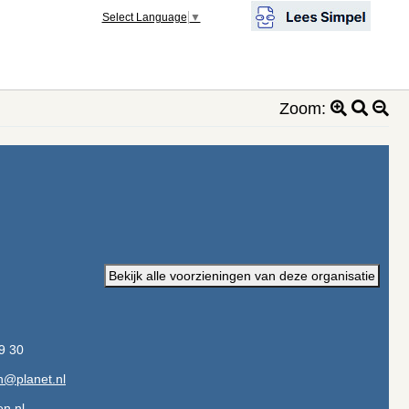
Select Language
▼
Zoom:
Bekijk alle voorzieningen van deze organisatie
9 30
n@planet.nl
n.nl