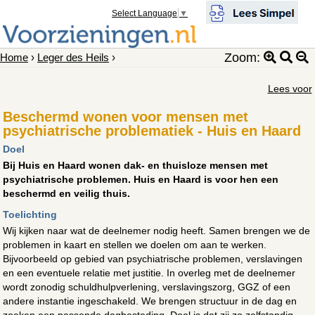
Select Language
▼
Zoom:
Home
›
Leger des Heils
›
Lees voor
Beschermd wonen voor mensen met
psychiatrische problematiek - Huis en Haard
Doel
Bij Huis en Haard wonen dak- en thuisloze mensen met
psychiatrische problemen. Huis en Haard is voor hen een
beschermd en veilig thuis.
Toelichting
Wij kijken naar wat de deelnemer nodig heeft. Samen brengen we de
problemen in kaart en stellen we doelen om aan te werken.
Bijvoorbeeld op gebied van psychiatrische problemen, verslavingen
en een eventuele relatie met justitie. In overleg met de deelnemer
wordt zonodig schuldhulpverlening, verslavingszorg, GGZ of een
andere instantie ingeschakeld. We brengen structuur in de dag en
zoeken een passende dagbesteding. Doel is dat zij zo zelfstandig