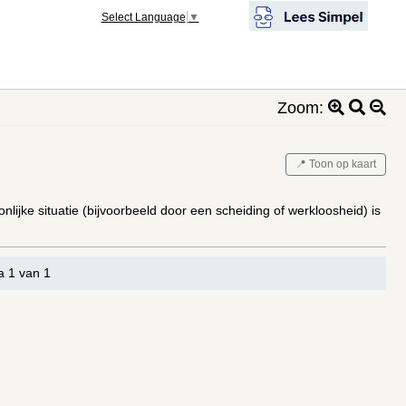
Select Language
▼
Zoom:
📍 Toon op kaart
nlijke situatie (bijvoorbeeld door een scheiding of werkloosheid) is
a 1 van 1