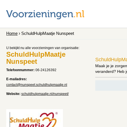
Home
› SchuldHulpMaatje Nunspeet
U bekijkt nu alle voorzieningen van organisatie:
SchuldHulpMaatje
SchuldHulpMa
Nunspeet
Maak je je zorgen
Telefoonnummer:
06-24126392
veranderd? Heb j
E-mailadres:
contact@nunspeet.schuldhulpmaatje.nl
Website:
schuldhulpmaatje.nl/nunspeet/