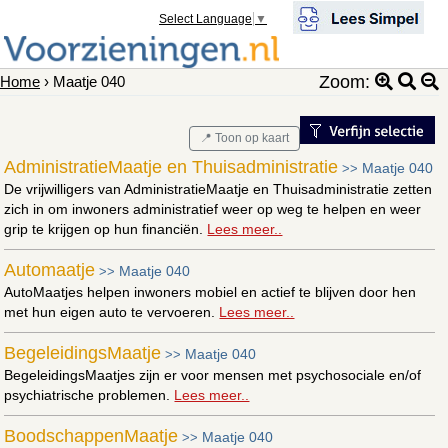
Select Language
▼
Zoom:
Home
› Maatje 040
📍 Toon op kaart
AdministratieMaatje en Thuisadministratie
Maatje 040
>>
De vrijwilligers van AdministratieMaatje en Thuisadministratie zetten
zich in om inwoners administratief weer op weg te helpen en weer
grip te krijgen op hun financiën.
Lees meer..
Automaatje
Maatje 040
>>
AutoMaatjes helpen inwoners mobiel en actief te blijven door hen
met hun eigen auto te vervoeren.
Lees meer..
BegeleidingsMaatje
Maatje 040
>>
BegeleidingsMaatjes zijn er voor mensen met psychosociale en/of
psychiatrische problemen.
Lees meer..
BoodschappenMaatje
Maatje 040
>>