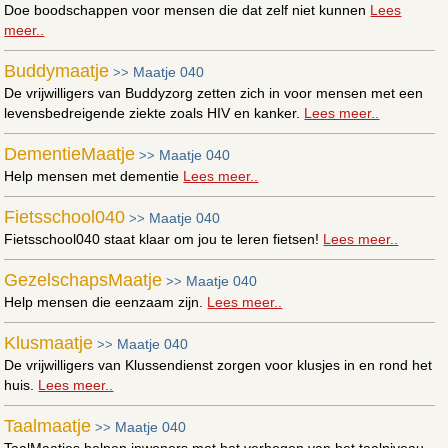
Doe boodschappen voor mensen die dat zelf niet kunnen
Lees
meer..
Buddymaatje
Maatje 040
>>
De vrijwilligers van Buddyzorg zetten zich in voor mensen met een
levensbedreigende ziekte zoals HIV en kanker.
Lees meer..
DementieMaatje
Maatje 040
>>
Help mensen met dementie
Lees meer..
Fietsschool040
Maatje 040
>>
Fietsschool040 staat klaar om jou te leren fietsen!
Lees meer..
GezelschapsMaatje
Maatje 040
>>
Help mensen die eenzaam zijn.
Lees meer..
Klusmaatje
Maatje 040
>>
De vrijwilligers van Klussendienst zorgen voor klusjes in en rond het
huis.
Lees meer..
Taalmaatje
Maatje 040
>>
TaalMaatjes helpen inwoners met het verhogen van het taalniveau.