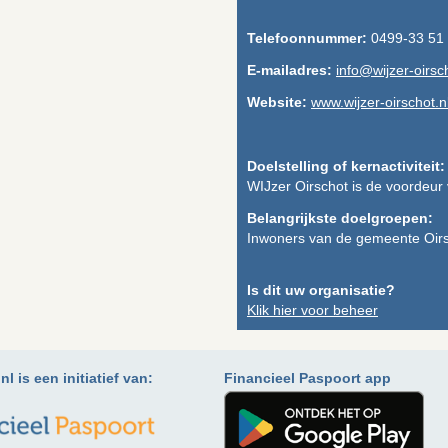
Telefoonnummer:
0499-33 51
E-mailadres:
info@wijzer-oirsch
Website:
www.wijzer-oirschot.nl
Doelstelling of kernactiviteit:
WIJzer Oirschot is de voordeur 
Belangrijkste doelgroepen:
Inwoners van de gemeente Oir
Is dit uw organisatie?
Klik hier voor beheer
l is een initiatief van:
Financieel Paspoort app