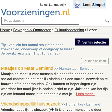
Select Language
▼
🔍
Home
›
Bewegen & Ontmoeten
›
Cultuurbeoefening
› Lezen
Tip:
verklein het aantal resultaten door
zoekgebied, onderwerp of doelgroep te kiezen.
Je bekijkt resultaten 1 tot 15 (van 96)
📍 Toon op kaart
Maatjes op Maat Eemland
Humanitas - Eemland
>>
Maatjes op Maat is voor mensen die behoefte hebben aan meer
sociaal contact en het moeilijk vinden zelf een sociaal netwerk op te
bouwen of te onderhouden. Ook kunnen er beperkingen zijn
waardoor het moeilijker is sociaal actief te zijn. Juist dan kan het fijn
zijn om iemand naast je te hebben die met je...
Lees meer..
Vriendschappelijk huisbezoek
Humanitas - Eemland
>>
Vriendschappelijk huisbezoek (VHB) is er voor mensen die door