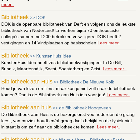
meer..
Bibliotheek
DOK
>>
DOK is de openbare bibliotheek van Delft en volgens ons de leukste
bibliotheek van Nederland! Er werken bijna 70 enthousiaste
collega's samen met 200 betrokken vrijwilligers. DOK heeft 2
vestigingen en 14 Vindplaatsen op basisscholen
Lees meer..
Bibliotheek
KunstenHuis Idea
>>
KunstenHuis Idea heeft zes bibliotheekvestigingen. In De Bilt,
Bunnik, Maartensdijk, Soest, Soesterberg en Zeist.
Lees meer..
Bibliotheek aan Huis
Bibliotheek De Nieuwe Kolk
>>
Houd je van lezen en films, maar kun je niet zelf naar de bibliotheek
komen? Dan is de Bibliotheek aan Huis iets voor jou!
Lees meer..
Bibliotheek aan huis
de Bibliotheek Hoogeveen
>>
De Bibliotheek aan Huis is de bezorgdienst voor iedereen die graag
leest, van muziek houdt en/of graag dvd’s bekijkt en die fysiek niet
in staat is om zelf naar de bibliotheek te komen.
Lees meer..
Bibliotheek aan huis
Nieuwe Veste - Bibliotheek Breda