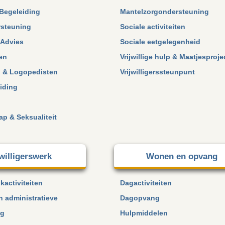
Begeleiding
Mantelzorgondersteuning
steuning
Sociale activiteiten
 Advies
Sociale eetgelegenheid
en
Vrijwillige hulp & Maatjesproj
 & Logopedisten
Vrijwilligerssteunpunt
iding
p & Seksualiteit
jwilligerswerk
Wonen en opvang
kactiviteiten
Dagactiviteiten
n administratieve
Dagopvang
ng
Hulpmiddelen