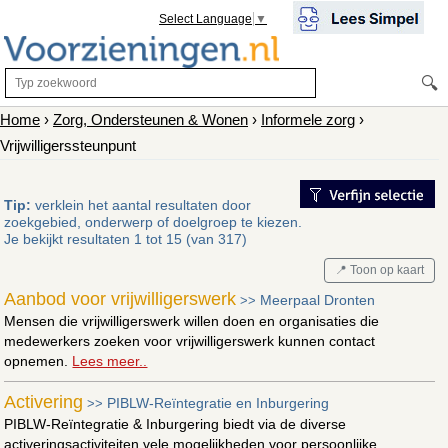
Select Language
▼
🔍
Home
›
Zorg, Ondersteunen & Wonen
›
Informele zorg
›
Vrijwilligerssteunpunt
Tip:
verklein het aantal resultaten door
zoekgebied, onderwerp of doelgroep te kiezen.
Je bekijkt resultaten 1 tot 15 (van 317)
📍 Toon op kaart
Aanbod voor vrijwilligerswerk
Meerpaal Dronten
>>
Mensen die vrijwilligerswerk willen doen en organisaties die
medewerkers zoeken voor vrijwilligerswerk kunnen contact
opnemen.
Lees meer..
Activering
PIBLW-Reïntegratie en Inburgering
>>
PIBLW-Reïntegratie & Inburgering biedt via de diverse
activeringsactiviteiten vele mogelijkheden voor persoonlijke