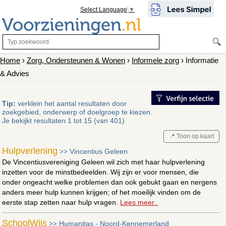
Select Language
▼
🔍
Home
›
Zorg, Ondersteunen & Wonen
›
Informele zorg
› Informatie
& Advies
Tip:
verklein het aantal resultaten door
zoekgebied, onderwerp of doelgroep te kiezen.
Je bekijkt resultaten 1 tot 15 (van 401)
📍 Toon op kaart
Hulpverlening
Vincentius Geleen
>>
De Vincentiusvereniging Geleen wil zich met haar hulpverlening
inzetten voor de minstbedeelden. Wij zijn er voor mensen, die
onder ongeacht welke problemen dan ook gebukt gaan en nergens
anders meer hulp kunnen krijgen; of het moeilijk vinden om de
eerste stap zetten naar hulp vragen.
Lees meer..
SchoolWijs
Humanitas - Noord-Kennemerland
>>