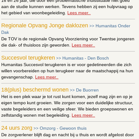
16 en 26 jaar, die door een problematische thuissituatie niet goed
aan de studie kunnen werken. Tevens hebben zij een hulpvraag op
het gebied van woonbegeleiding.
Lees meer..
Regionale Opvang Jonge daklozen
Humanitas Onder
>>
Dak
De TOV is de regionale Opvang Voorziening voor Twentse jongeren
die dak- of thuisloos zijn geworden.
Lees meer..
Succesvol terugkeren
Humanitas - Den Bosch
>>
Humanitas Succesvol terugkeren is er voor gedetineerden die zich
willen voorbereiden op hun terugkeer naar de maatschappij na hun
gevangenschap.
Lees meer..
18(plus) beschermd wonen
De Buorren
>>
Het is een plek waar je tot rust kunt komen, jezelf mag zijn en op je
eigen tempo kunt groeien. We zorgen voor een duidelijke structuur,
vaste begeleiders en een veilige sfeer. We bieden groepswonen en
zelfstandig wonen met begeleiding.
Lees meer..
24 uurs zorg
Omzorg - Gewoon thuis
>>
De zorgverlener blijft dag en nacht bij u thuis en wordt afgelost door