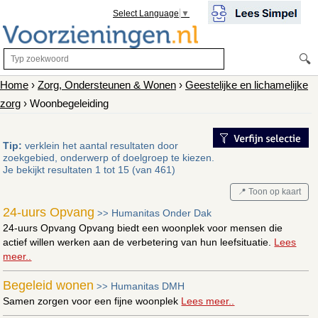
Select Language
▼
🔍
Home
›
Zorg, Ondersteunen & Wonen
›
Geestelijke en lichamelijke
zorg
› Woonbegeleiding
Tip:
verklein het aantal resultaten door
zoekgebied, onderwerp of doelgroep te kiezen.
Je bekijkt resultaten 1 tot 15 (van 461)
📍 Toon op kaart
24-uurs Opvang
Humanitas Onder Dak
>>
24-uurs Opvang Opvang biedt een woonplek voor mensen die
actief willen werken aan de verbetering van hun leefsituatie.
Lees
meer..
Begeleid wonen
Humanitas DMH
>>
Samen zorgen voor een fijne woonplek
Lees meer..