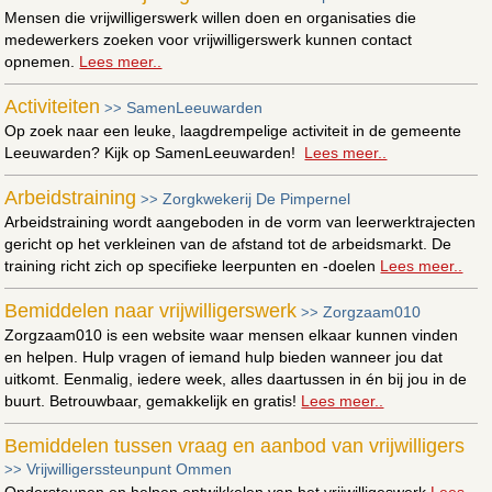
Mensen die vrijwilligerswerk willen doen en organisaties die
medewerkers zoeken voor vrijwilligerswerk kunnen contact
opnemen.
Lees meer..
Activiteiten
SamenLeeuwarden
>>
Op zoek naar een leuke, laagdrempelige activiteit in de gemeente
Leeuwarden? Kijk op SamenLeeuwarden!
Lees meer..
Arbeidstraining
Zorgkwekerij De Pimpernel
>>
Arbeidstraining wordt aangeboden in de vorm van leerwerktrajecten
gericht op het verkleinen van de afstand tot de arbeidsmarkt. De
training richt zich op specifieke leerpunten en -doelen
Lees meer..
Bemiddelen naar vrijwilligerswerk
Zorgzaam010
>>
Zorgzaam010 is een website waar mensen elkaar kunnen vinden
en helpen. Hulp vragen of iemand hulp bieden wanneer jou dat
uitkomt. Eenmalig, iedere week, alles daartussen in én bij jou in de
buurt. Betrouwbaar, gemakkelijk en gratis!
Lees meer..
Bemiddelen tussen vraag en aanbod van vrijwilligers
Vrijwilligerssteunpunt Ommen
>>
Ondersteunen en helpen ontwikkelen van het vrijwilligeswerk
Lees