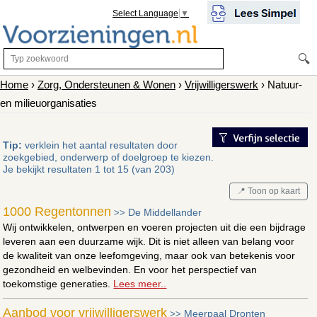
Select Language
▼
🔍
Home
›
Zorg, Ondersteunen & Wonen
›
Vrijwilligerswerk
› Natuur-
en milieuorganisaties
Tip:
verklein het aantal resultaten door
zoekgebied, onderwerp of doelgroep te kiezen.
Je bekijkt resultaten 1 tot 15 (van 203)
📍 Toon op kaart
1000 Regentonnen
De Middellander
>>
Wij ontwikkelen, ontwerpen en voeren projecten uit die een bijdrage
leveren aan een duurzame wijk. Dit is niet alleen van belang voor
de kwaliteit van onze leefomgeving, maar ook van betekenis voor
gezondheid en welbevinden. En voor het perspectief van
toekomstige generaties.
Lees meer..
Aanbod voor vrijwilligerswerk
Meerpaal Dronten
>>