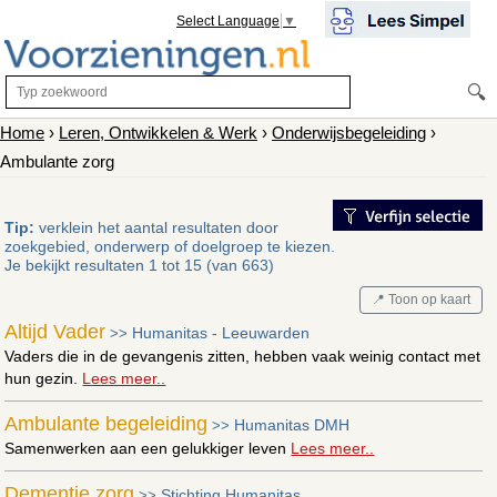
Select Language
▼
🔍
Home
›
Leren, Ontwikkelen & Werk
›
Onderwijsbegeleiding
›
Ambulante zorg
Tip:
verklein het aantal resultaten door
zoekgebied, onderwerp of doelgroep te kiezen.
Je bekijkt resultaten 1 tot 15 (van 663)
📍 Toon op kaart
Altijd Vader
Humanitas - Leeuwarden
>>
Vaders die in de gevangenis zitten, hebben vaak weinig contact met
hun gezin.
Lees meer..
Ambulante begeleiding
Humanitas DMH
>>
Samenwerken aan een gelukkiger leven
Lees meer..
Dementie zorg
Stichting Humanitas
>>