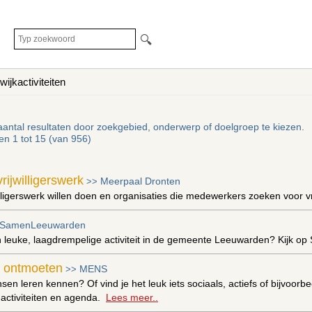
🔍
wijkactiviteiten
aantal resultaten door zoekgebied, onderwerp of doelgroep te kiezen.
ten 1 tot 15 (van 956)
ijwilligerswerk
Meerpaal Dronten
>>
lligerswerk willen doen en organisaties die medewerkers zoeken voor 
SamenLeeuwarden
 leuke, laagdrempelige activiteit in de gemeente Leeuwarden? Kijk
en ontmoeten
MENS
>>
sen leren kennen? Of vind je het leuk iets sociaals, actiefs of bijvoor
 activiteiten en agenda.
Lees meer..