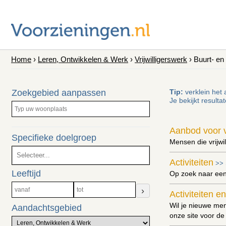
Home
›
Leren, Ontwikkelen & Werk
›
Vrijwilligerswerk
› Buurt- en 
Zoekgebied aanpassen
Tip:
verklein het 
Je bekijkt resulta
Aanbod voor vr
Specifieke doelgroep
Mensen die vrijwi
Activiteiten
>>
Leeftijd
Op zoek naar een
›
Activiteiten 
Wil je nieuwe men
Aandachtsgebied
onze site voor de