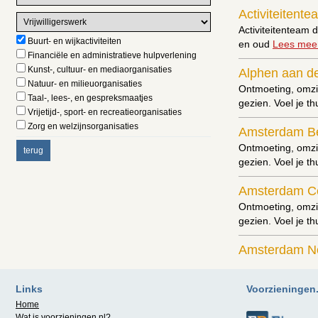
Activiteitent
Activiteitenteam d
Buurt- en wijkactiviteiten
en oud
Lees meer
Financiële en administratieve hulpverlening
Kunst-, cultuur- en mediaorganisaties
Alphen aan de
Natuur- en milieuorganisaties
Ontmoeting, omzie
Taal-, lees-, en gespreksmaatjes
gezien. Voel je t
Vrijetijd-, sport- en recreatieorganisaties
Zorg en welzijnsorganisaties
Amsterdam B
Ontmoeting, omzie
gezien. Voel je t
Amsterdam C
Ontmoeting, omzie
gezien. Voel je t
Amsterdam N
Ontmoeting, omzie
gezien. Voel je t
Links
Voorzieningen.n
Home
Amsterdam N
Wat is
voorzieningen.nl
?