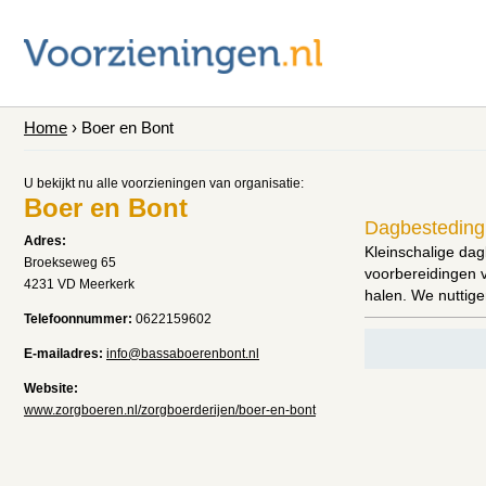
Home
› Boer en Bont
U bekijkt nu alle voorzieningen van organisatie:
Boer en Bont
Dagbesteding 
Adres:
Kleinschalige da
Broekseweg 65
voorbereidingen v
4231 VD Meerkerk
halen. We nuttig
Telefoonnummer:
0622159602
E-mailadres:
info@bassaboerenbont.nl
Website:
www.zorgboeren.nl/zorgboerderijen/boer-en-bont