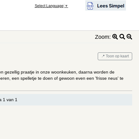
Select Language
▼
Zoom:
📍 Toon op kaart
en gezellig praatje in onze woonkeuken, daarna worden de
eren, een spelletje te doen of gewoon even een 'frisse neus' te
a 1 van 1