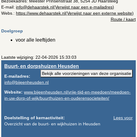
Bezoekadres:
Meester Prinsenstraat 38, 5254 JD Haarsteeg
E-mail:
info@dehaarstek.nl(Verwijst naar een e-mailadres)
Webs.:
https://www.dehaarstek.nl(Verwijst naar een externe website)
Route / kaart
Doelgroep
voor alle leeftijden
Laatste wijziging: 22-04-2026 15:33:03
Buurt- en dorpshuizen Heusden
Bekijk alle voorzieningen van deze organisatie
E-mailadres:
info@bijeenheusden.nl
Website:
www.bijeenheusden.nl/vrije-tijd-en-meedoen/meedoen-
in-uw-dorp-of-wijk/buurthuizen-en-ouderensocieteiten/
Doelstelling of kernactiviteit:
Lees voor
Overzicht van de buurt- en wijkhuizen in Heusden