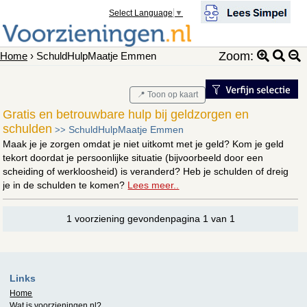
Select Language
▼
Zoom:
Home
› SchuldHulpMaatje Emmen
📍 Toon op kaart
Gratis en betrouwbare hulp bij geldzorgen en
schulden
SchuldHulpMaatje Emmen
>>
Maak je je zorgen omdat je niet uitkomt met je geld? Kom je geld
tekort doordat je persoonlijke situatie (bijvoorbeeld door een
scheiding of werkloosheid) is veranderd? Heb je schulden of dreig
je in de schulden te komen?
Lees meer..
1 voorziening gevondenpagina 1 van 1
Links
Home
Wat is
voorzieningen.nl
?