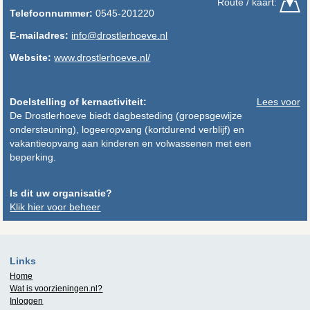
Route / kaart:
Telefoonnummer:
0545-201220
E-mailadres:
info@drostlerhoeve.nl
Website:
www.drostlerhoeve.nl/
Doelstelling of kernactiviteit:
Lees voor
De Drostlerhoeve biedt dagbesteding (groepsgewijze
ondersteuning), logeeropvang (kortdurend verblijf) en
vakantieopvang aan kinderen en volwassenen met een
beperking.
Is dit uw organisatie?
Klik hier voor beheer
Links
Home
Wat is
voorzieningen.nl
?
Inloggen