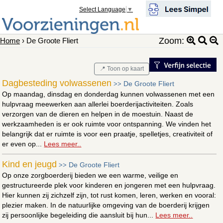
Select Language
▼
Zoom:
Home
› De Groote Fliert
📍 Toon op kaart
Dagbesteding volwassenen
De Groote Fliert
>>
Op maandag, dinsdag en donderdag kunnen volwassenen met een
hulpvraag meewerken aan allerlei boerderijactiviteiten. Zoals
verzorgen van de dieren en helpen in de moestuin. Naast de
werkzaamheden is er ook ruimte voor ontspanning. We vinden het
belangrijk dat er ruimte is voor een praatje, spelletjes, creativiteit of
er even op...
Lees meer..
Kind en jeugd
De Groote Fliert
>>
Op onze zorgboerderij bieden we een warme, veilige en
gestructureerde plek voor kinderen en jongeren met een hulpvraag.
Hier kunnen zij zichzelf zijn, tot rust komen, leren, werken en vooral:
plezier maken. In de natuurlijke omgeving van de boerderij krijgen
zij persoonlijke begeleiding die aansluit bij hun...
Lees meer..