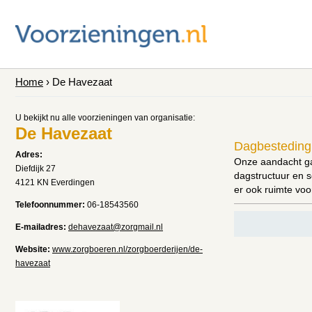
Home
› De Havezaat
U bekijkt nu alle voorzieningen van organisatie:
De Havezaat
Dagbesteding 
Adres:
Onze aandacht gaa
Diefdijk 27
dagstructuur en s
4121 KN Everdingen
er ook ruimte voo
Telefoonnummer:
06-18543560
E-mailadres:
dehavezaat@zorgmail.nl
Website:
www.zorgboeren.nl/zorgboerderijen/de-
havezaat