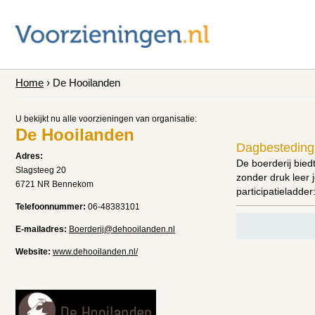
Home
› De Hooilanden
U bekijkt nu alle voorzieningen van organisatie:
De Hooilanden
Dagbesteding,
Adres:
De boerderij bied
Slagsteeg 20
zonder druk leer 
6721 NR Bennekom
participatieladder
Telefoonnummer:
06-48383101
E-mailadres:
Boerderij@dehooilanden.nl
Website:
www.dehooilanden.nl/