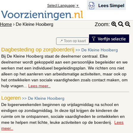
Select Language
▼
Zoom:
Home
› De Kleine Hooiberg
📍 Toon op kaart
Dagbesteding op zorgboerderij
De Kleine Hooiberg
>>
Bij De Kleine Hooiberg staat de deelnemer centraal. Elke
deelnemer wordt gekoppeld aan een persoonlijke begeleider en we
werken met een individueel begeleidingsplan. We richten ons niet
alleen op het aanleren van arbeidsmatige activiteiten, maar ook op
het ontwikkelen van sociale vaardigheden zoals contact maken, om
hulp vragen...
Lees meer..
Logeren
De Kleine Hooiberg
>>
De logeerweekenden beginnen op vrijdagmiddag na school en
eindigen op zondagmiddag. In deze tijd krijgen de kinderen de
ruimte om te ontspannen, sociale vaardigheden te ontwikkelen en
mee te helpen met lichte, leuke activiteiten op de boerderij.
Lees
meer..