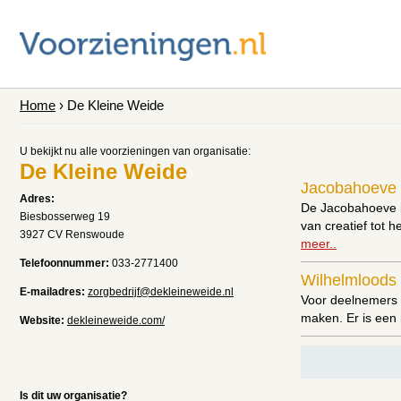
Home
› De Kleine Weide
U bekijkt nu alle voorzieningen van organisatie:
De Kleine Weide
Jacobahoeve 
Adres:
De Jacobahoeve is
Biesbosserweg 19
van creatief tot 
3927 CV Renswoude
meer..
Telefoonnummer:
033-2771400
Wilhelmloods
E-mailadres:
zorgbedrijf@dekleineweide.nl
Voor deelnemers 
maken. Er is een 
Website:
dekleineweide.com/
Is dit uw organisatie?