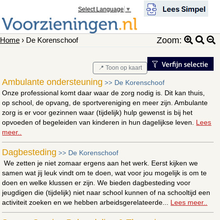
Select Language
▼
Zoom:
Home
› De Korenschoof
📍 Toon op kaart
Ambulante ondersteuning
De Korenschoof
>>
Onze professional komt daar waar de zorg nodig is. Dit kan thuis,
op school, de opvang, de sportvereniging en meer zijn. Ambulante
zorg is er voor gezinnen waar (tijdelijk) hulp gewenst is bij het
opvoeden of begeleiden van kinderen in hun dagelijkse leven.
Lees
meer..
Dagbesteding
De Korenschoof
>>
We zetten je niet zomaar ergens aan het werk. Eerst kijken we
samen wat jij leuk vindt om te doen, wat voor jou mogelijk is om te
doen en welke klussen er zijn. We bieden dagbesteding voor
jeugdigen die (tijdelijk) niet naar school kunnen of na schooltijd een
activiteit zoeken en we hebben arbeidsgerelateerde...
Lees meer..