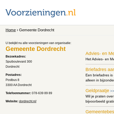
Home
› Gemeente Dordrecht
U bekijkt nu alle voorzieningen van organisatie:
Gemeente Dordrecht
Advies- en M
Bezoekadres:
Het Advies- en M
Spuiboulevard 300
Dordrecht
Briefadres aa
Postadres:
Een briefadres is
Postbus 8
alleen in bijzond
3300 AA Dordrecht
Geldpraatje
>
Telefoonnummer:
078-639 89 89
Wil je praten ove
bijvoorbeeld grati
Website:
dordrecht.nl/
Gemeentebes