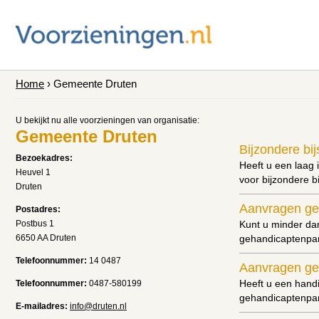
Home
› Gemeente Druten
U bekijkt nu alle voorzieningen van organisatie:
Gemeente Druten
Bijzondere bij
Bezoekadres:
Heeft u een laag 
Heuvel 1
voor bijzondere b
Druten
Aanvragen ge
Postadres:
Postbus 1
Kunt u minder da
6650 AA Druten
gehandicaptenpa
Telefoonnummer:
14 0487
Aanvragen ge
Heeft u een handi
Telefoonnummer:
0487-580199
gehandicaptenpar
E-mailadres:
info@druten.nl