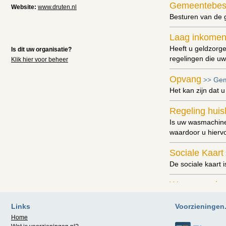
Gemeentebes
Website:
www.druten.nl
Besturen van de 
Laag inkomen
Heeft u geldzorg
Is dit uw organisatie?
regelingen die 
Klik hier voor beheer
Opvang
Gem
>>
Het kan zijn dat 
Regeling huis
Is uw wasmachine
waardoor u hierv
Sociale Kaart
De sociale kaart 
Woonvoorzien
Heeft u een aanp
Links
Voorzieningen.n
Home