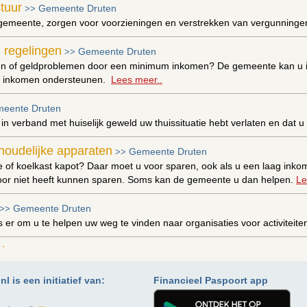
tuur
Gemeente Druten
>>
gemeente, zorgen voor voorzieningen en verstrekken van vergunninge
 regelingen
Gemeente Druten
>>
en of geldproblemen door een minimum inkomen? De gemeente kan u in 
uw inkomen ondersteunen.
Lees meer..
eente Druten
u in verband met huiselijk geweld uw thuissituatie hebt verlaten en dat
houdelijke apparaten
Gemeente Druten
>>
 of koelkast kapot? Daar moet u voor sparen, ook als u een laag inko
oor niet heeft kunnen sparen. Soms kan de gemeente u dan helpen.
Le
Gemeente Druten
>>
is er om u te helpen uw weg te vinden naar organisaties voor activiteit
ing aanvragen
Gemeente Druten
>>
assing nodig in uw woning, bijvoorbeeld door ziekte, een beperking o
l is een initiatief van:
Financieel Paspoort app
9 voorzieningen gevonden 