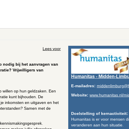
Lees voor
p nodig bij het aanvragen van
atie? Vrijwilligers van
Humanitas - Midden-Limb
E-mailadres:
middenlimburg@h
ip willen op hun geldzaken. Een
Website:
www.humanitas.nl/mi
tratie kunt bijhouden. De
l je inkomsten en uitgaven en het
achterstanden? Samen met de
Doelstelling of kernactiviteit:
Humanitas is er voor mensen die 
n kennismakingsgesprek.
veranderen aan hun situatie.