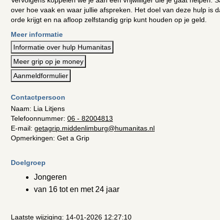
Vervolgens koppelen we je aan een vrijwilliger die je gaat helpen.
over hoe vaak en waar jullie afspreken. Het doel van deze hulp is 
orde krijgt en na afloop zelfstandig grip kunt houden op je geld.
Meer informatie
Informatie over hulp Humanitas
Meer grip op je money
Aanmeldformulier
Contactpersoon
Naam: Lia Litjens
Telefoonnummer:
06 - 82004813
E-mail:
getagrip.middenlimburg@humanitas.nl
Opmerkingen: Get a Grip
Doelgroep
Jongeren
van 16 tot en met 24 jaar
Laatste wijziging: 14-01-2026 12:27:10