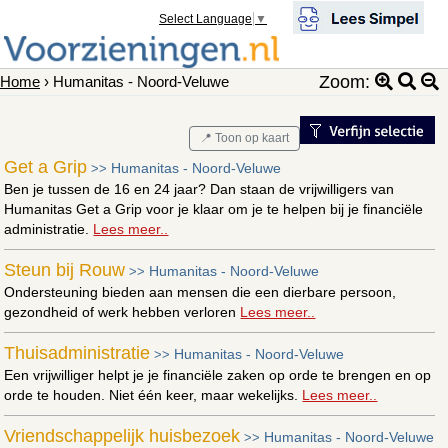
Select Language
▼
Zoom:
Home
› Humanitas - Noord-Veluwe
📍 Toon op kaart
Get a Grip
Humanitas - Noord-Veluwe
>>
Ben je tussen de 16 en 24 jaar? Dan staan de vrijwilligers van
Humanitas Get a Grip voor je klaar om je te helpen bij je financiële
administratie.
Lees meer..
Steun bij Rouw
Humanitas - Noord-Veluwe
>>
Ondersteuning bieden aan mensen die een dierbare persoon,
gezondheid of werk hebben verloren
Lees meer..
Thuisadministratie
Humanitas - Noord-Veluwe
>>
Een vrijwilliger helpt je je financiële zaken op orde te brengen en op
orde te houden. Niet één keer, maar wekelijks.
Lees meer..
Vriendschappelijk huisbezoek
Humanitas - Noord-Veluwe
>>