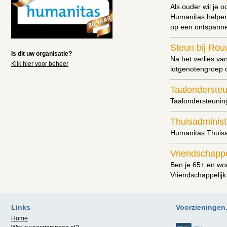
Als ouder wil je 
Humanitas helpen
op een ontspannen
Steun bij Rou
Is dit uw organisatie?
Na het verlies va
Klik hier voor beheer
lotgenotengroep o
Taalonderste
Taalondersteuning
Thuisadminist
Humanitas Thuisad
Vriendschappe
Ben je 65+ en woo
Vriendschappelijk
Vrijwilligersw
Als vrijwilliger 
Links
Voorzieningen.n
activiteiten.
Lees 
Home