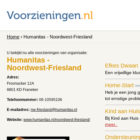
Home
› Humanitas - Noordwest-Friesland
U bekijkt nu alle voorzieningen van organisatie:
Humanitas -
Efkes Dwaan 
Noordwest-Friesland
Een vrijwillige k
Adres:
Froonacker 12A
Home-Start
>
8801 KD Franeker
Heb je een jong 
tot ernstige prob
Telefoonnummer:
06-10595106
E-mailadres:
nw-friesland@humanitas.nl
Kind aan Huis
Bij Kind aan Huis
Website:
www.humanitas.nl/noordwest-friesland/
meer..
Ondersteuning