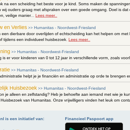
ook na een scheiding het beste voor je kind. Soms maken de spanninge
 wij ouders graag met afspraken over een goede omgang. Doel is dat 
, veilige manier...
Lees meer..
w en Verlies
Humanitas - Noordwest-Friesland
>>
n een dierbare door overlijden of echtscheiding kan het helpen om met l
f tijdens een individueel huisbezoek.
Lees meer..
uning
Humanitas - Noordwest-Friesland
>>
 is er voor kinderen van 0 tot 12 jaar in verschillende vorm, zoals voor
ratie
Humanitas - Noordwest-Friesland
>>
ministratie helpt je je financiën en administratie op orde te brengen 
lijk Huisbezoek
Humanitas - Noordwest-Friesland
>>
n je alleen en zelfstandig? Heb je behoefte aan iemand met wie je ku
 Huisbezoek van Humanitas. Onze vrijwilligers vinden het leuk om con
erk
Humanitas - Noordwest-Friesland
>>
kun je mensen in jouw omgeving die het even hard nodig hebben onders
l is een initiatief van:
Financieel Paspoort app
meer..