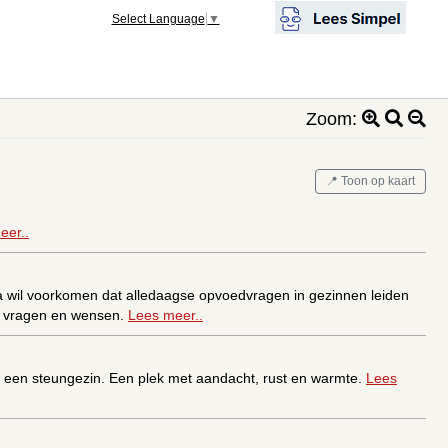
Select Language
▼
Zoom:
📍 Toon op kaart
eer..
a wil voorkomen dat alledaagse opvoedvragen in gezinnen leiden
un vragen en wensen.
Lees meer..
ar een steungezin. Een plek met aandacht, rust en warmte.
Lees