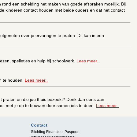
n rond een scheiding het maken van goede afspraken moeilijk. Bij
de kinderen contact houden met beide ouders en dat het contact
otgenoten over je ervaringen te praten. Dit kan in een
lezen, spelletjes en hulp bij schoolwerk.
Lees meer..
en te houden.
Lees meer..
nt praten en die jou thuis bezoekt? Denk dan eens aan
tact met je op te bouwen door samen iets te doen.
Lees meer..
teunen. Dit kun je doen door deel te nemen aan één van onze
Contact
Stichting Financieel Paspoort