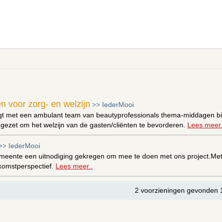
 voor zorg- en welzijn
IederMooi
>>
gt met een ambulant team van beautyprofessionals thema-middagen bij 
gezet om het welzijn van de gasten/cliënten te bevorderen.
Lees meer.
IederMooi
>>
emeente een uitnodiging gekregen om mee te doen met ons project.Met 
komstperspectief.
Lees meer..
2 voorzieningen gevonden 