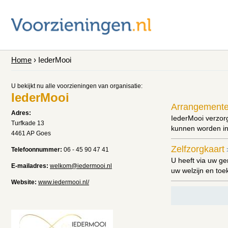
Home
› IederMooi
U bekijkt nu alle voorzieningen van organisatie:
IederMooi
Arrangementen
Adres:
IederMooi verzor
Turfkade 13
kunnen worden in
4461 AP Goes
Zelfzorgkaart
Telefoonnummer:
06 - 45 90 47 41
U heeft via uw g
E-mailadres:
welkom@iedermooi.nl
uw welzijn en toe
Website:
www.iedermooi.nl/