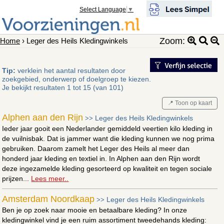
Select Language
▼
Zoom:
Home
› Leger des Heils Kledingwinkels
Tip:
verklein het aantal resultaten door
zoekgebied, onderwerp of doelgroep te kiezen.
Je bekijkt resultaten 1 tot 15 (van 101)
📍 Toon op kaart
Alphen aan den Rijn
Leger des Heils Kledingwinkels
>>
Ieder jaar gooit een Nederlander gemiddeld veertien kilo kleding in
de vuilnisbak. Dat is jammer want die kleding kunnen we nog prima
gebruiken. Daarom zamelt het Leger des Heils al meer dan
honderd jaar kleding en textiel in. In Alphen aan den Rijn wordt
deze ingezamelde kleding gesorteerd op kwaliteit en tegen sociale
prijzen...
Lees meer..
Amsterdam Noordkaap
Leger des Heils Kledingwinkels
>>
Ben je op zoek naar mooie en betaalbare kleding? In onze
kledingwinkel vind je een ruim assortiment tweedehands kleding: