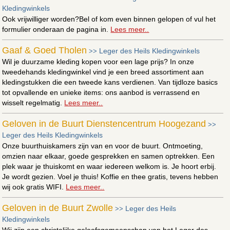
Kledingwinkels
Ook vrijwilliger worden?Bel of kom even binnen gelopen of vul het
formulier onderaan de pagina in.
Lees meer..
Gaaf & Goed Tholen
Leger des Heils Kledingwinkels
>>
Wil je duurzame kleding kopen voor een lage prijs? In onze
tweedehands kledingwinkel vind je een breed assortiment aan
kledingstukken die een tweede kans verdienen. Van tijdloze basics
tot opvallende en unieke items: ons aanbod is verrassend en
wisselt regelmatig.
Lees meer..
Geloven in de Buurt Dienstencentrum Hoogezand
>>
Leger des Heils Kledingwinkels
Onze buurthuiskamers zijn van en voor de buurt. Ontmoeting,
omzien naar elkaar, goede gesprekken en samen optrekken. Een
plek waar je thuiskomt en waar iedereen welkom is. Je hoort erbij.
Je wordt gezien. Voel je thuis! Koffie en thee gratis, tevens hebben
wij ook gratis WIFI.
Lees meer..
Geloven in de Buurt Zwolle
Leger des Heils
>>
Kledingwinkels
Wij zijn een christelijke geloofsgemeenschap van het Leger des