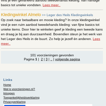
vind je een gevarieerd aanbod tweedehands kleding: van handige
basics tot unieke vondsten.
Lees meer..
Kledingwinkel Almelo
Leger des Heils Kledingwinkels
>>
Op zoek naar betaalbare en mooie kleding? In onze kledingwinkel
vind je een ruim aanbod tweedehands kleding: van fijne basics tot
unieke items. Door hier te winkelen geef je kleding een tweede kans
en draag je bij aan duurzaamheid. Bovendien steun je het werk van
het Leger des Heils in de buurt. Zo help je jezelf én anderen.
Lees
meer..
101 voorzieningen gevonden
Pagina
1
|
2
|
3
|
..
|
volgende pagina
Links
Home
Wat is
voorzieningen.nl
?
Inloggen
Toegankelijkheidsverklaring
Privacyverklaring