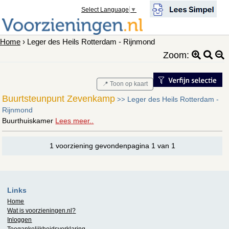
Select Language
▼
Home
› Leger des Heils Rotterdam - Rijnmond
Zoom:
📍 Toon op kaart
Buurtsteunpunt Zevenkamp
Leger des Heils Rotterdam -
>>
Rijnmond
Buurthuiskamer
Lees meer..
1 voorziening gevondenpagina 1 van 1
Links
Home
Wat is
voorzieningen.nl
?
Inloggen
Toegankelijkheidsverklaring