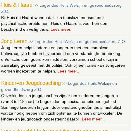
Huis & Haard
Leger des Heils Welzijn en gezondheidszorg
>>
Z.O.
Bij Huis en Haard wonen dak- en thuisloze mensen met
psychiatrische problemen. Huis en Haard is voor hen een
beschermd en veilig thuis.
Lees meer..
Jong Leren
Leger des Heils Welzijn en gezondheidszorg Z.O.
>>
Jong Leren helpt kinderen en jongeren met een complexe
hulpvraag. Ze hebben bijvoorbeeld een verstandelijke beperking
en/of schulden, gebruiken middelen, verzuimen school of zijn in
aanraking geweest met de politie. Ook bij een crisis kan JongLeren
worden ingezet om te helpen.
Lees meer..
Kinder-en Jeugdcoaching
Leger des Heils Welzijn en
>>
gezondheidszorg Z.O.
Onze kinder- en jeugdcoaches zijn er om kinderen en jongeren
(van 3 tot 18 jaar) te begeleiden op sociaal-emotioneel gebied.
Sommige kinderen krijgen, door omstandigheden thuis, niet altijd
wat ze nodig hebben om zich optimaal te kunnen ontwikkelen. De
kinder- en jeugdcoach ondersteunt daarbij.
Lees meer..
Levenskracht | hulp en advies aan mannen en