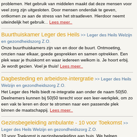
problemen. Het gebruik van middelen maakt dat deze mensen voor
veel zorg zijn uitgesloten. Door mensen onderdak te geven,
ontkomen ze aan de stress van het straatleven. Hierdoor neemt
uiteindelijk het gebruik...
Lees meer..
Buurthuiskamer Leger des Heils
Leger des Heils Welzijn
>>
en gezondheidszorg Z.O.
Onze buurthuiskamers zijn van en door de buurt. Ontmoeting,
omzien naar elkaar, goede gesprekken en samen optrekken. Een
plek waar je thuiskomt en waar iedereen welkom is. Je hoort erbij.
Je wordt gezien. Voel je thuis!
Lees meer..
Dagbesteding en arbeidsre-intergratie
Leger des Heils
>>
Welzijn en gezondheidszorg Z.O.
Het Leger des Heils biedt re-integratie aan onder de naam 50|50.
Deelnemers kunnen bij 50|50 terecht voor een leer-werkplek, om zo
een vak te leren en door te stromen naar een passende plek
binnen de maatschappij.
Lees meer..
Gezinsbegeleiding ambulante - 10 voor Toekomst
>>
Leger des Heils Welzijn en gezondheidszorg Z.O.
10 voor Toekomst is gezinsbegeleiding aan huis. We helpen