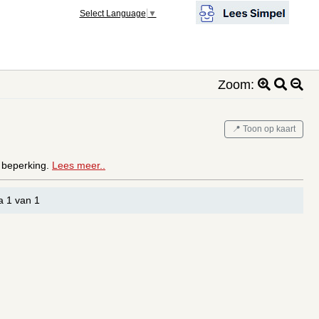
Select Language
▼
Zoom:
📍 Toon op kaart
e beperking.
Lees meer..
a 1 van 1