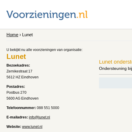
Home
› Lunet
U bekijkt nu alle voorzieningen van organisatie:
Lunet
Lunet onders
Bezoekadres:
Ondersteuning bij
Zernikestraat 17
5612 HZ Eindhoven
Postadres:
Postbus 270
5600 AG Eindhoven
Telefoonnummer:
088 551 5000
E-mailadres:
info@lunet.nl
Website:
www.lunet.nl