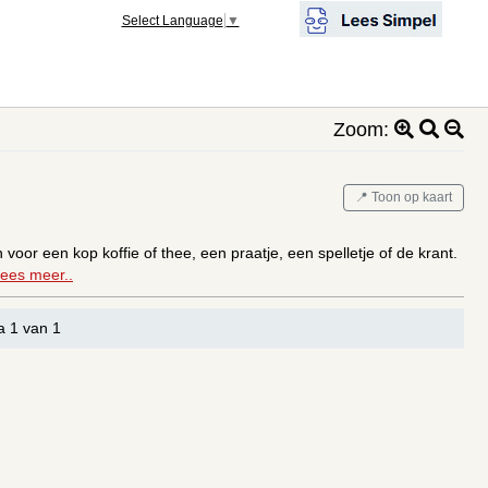
Select Language
▼
Zoom:
📍 Toon op kaart
or een kop koffie of thee, een praatje, een spelletje of de krant.
ees meer..
a 1 van 1