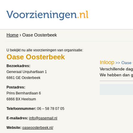
Home
› Oase Oosterbeek
U bekijkt nu alle voorzieningen van organisatie:
Oase Oosterbeek
Inloop
Oase 
>>
Bezoekadres:
Verschillende dag
Generaal Urquhartlaan 1
We hebben dan gee
6861 GE Oosterbeek
Postadres:
Prins Bernhardlaan 6
6866 BX Heelsum
Telefoonnummer:
06 – 58 78 07 05
E-mailadres:
info@oasemail.nl
Website:
oaseoosterbeek.nl/