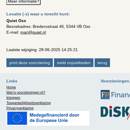
Meer informatie?
Locatie (-s) waar u terecht kunt:
Quiet Oss
Bezoekadres:
Brederostraat 46, 5344 VB Oss
E-mail:
mari@quiet.nl
Laatste wijziging: 28-06-2025 14:25:21
Links
Voorzieningen.n
Home
Wat is
voorzieningen.nl
?
Inloggen
Toegankelijkheidsverklaring
Privacyverklaring