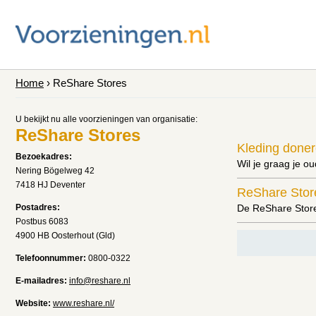
Home
› ReShare Stores
U bekijkt nu alle voorzieningen van organisatie:
ReShare Stores
Kleding done
Bezoekadres:
Wil je graag je ou
Nering Bögelweg 42
7418 HJ Deventer
ReShare Stor
Postadres:
De ReShare Store
Postbus 6083
4900 HB Oosterhout (Gld)
Telefoonnummer:
0800-0322
E-mailadres:
info@reshare.nl
Website:
www.reshare.nl/