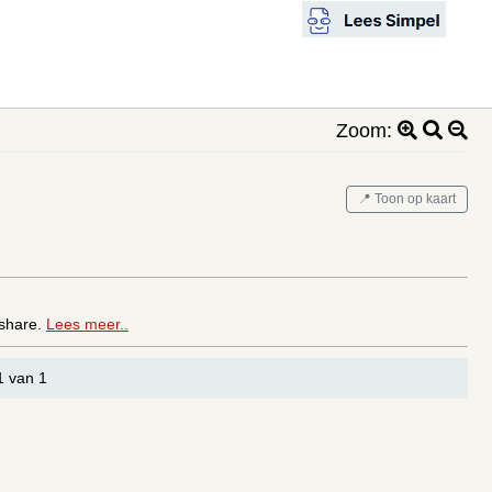
Zoom:
📍 Toon op kaart
eshare.
Lees meer..
1 van 1