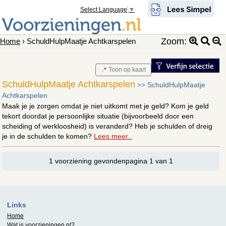
Select Language
▼
Zoom:
Home
› SchuldHulpMaatje Achtkarspelen
📍 Toon op kaart
SchuldHulpMaatje Achtkarspelen
SchuldHulpMaatje
>>
Achtkarspelen
Maak je je zorgen omdat je niet uitkomt met je geld? Kom je geld
tekort doordat je persoonlijke situatie (bijvoorbeeld door een
scheiding of werkloosheid) is veranderd? Heb je schulden of dreig
je in de schulden te komen?
Lees meer..
1 voorziening gevondenpagina 1 van 1
Links
Home
Wat is
voorzieningen.nl
?