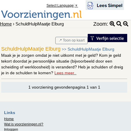
Select Language
▼
Zoom:
Home
› SchuldHulpMaatje Elburg
📍 Toon op kaart
SchuldHulpMaatje Elburg
SchuldHulpMaatje Elburg
>>
Maak je je zorgen omdat je niet uitkomt met je geld? Kom je geld
tekort doordat je persoonlijke situatie (bijvoorbeeld door een
scheiding of werkloosheid) is veranderd? Heb je schulden of dreig
je in de schulden te komen?
Lees meer..
1 voorziening gevondenpagina 1 van 1
Links
Home
Wat is
voorzieningen.nl
?
Inloggen