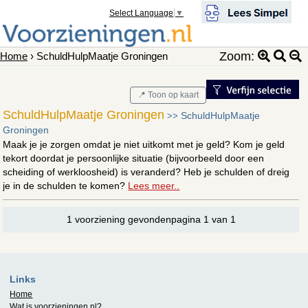
Select Language
▼
Zoom:
Home
› SchuldHulpMaatje Groningen
📍 Toon op kaart
SchuldHulpMaatje Groningen
SchuldHulpMaatje
>>
Groningen
Maak je je zorgen omdat je niet uitkomt met je geld? Kom je geld
tekort doordat je persoonlijke situatie (bijvoorbeeld door een
scheiding of werkloosheid) is veranderd? Heb je schulden of dreig
je in de schulden te komen?
Lees meer..
1 voorziening gevondenpagina 1 van 1
Links
Home
Wat is
voorzieningen.nl
?