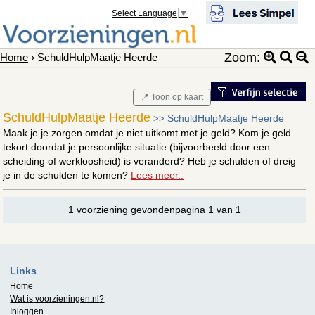
Select Language
▼
Zoom:
Home
› SchuldHulpMaatje Heerde
📍 Toon op kaart
SchuldHulpMaatje Heerde
SchuldHulpMaatje Heerde
>>
Maak je je zorgen omdat je niet uitkomt met je geld? Kom je geld
tekort doordat je persoonlijke situatie (bijvoorbeeld door een
scheiding of werkloosheid) is veranderd? Heb je schulden of dreig
je in de schulden te komen?
Lees meer..
1 voorziening gevondenpagina 1 van 1
Links
Home
Wat is
voorzieningen.nl
?
Inloggen