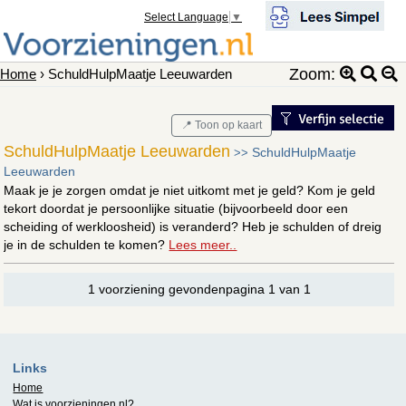
Select Language
▼
Zoom:
Home
› SchuldHulpMaatje Leeuwarden
📍 Toon op kaart
SchuldHulpMaatje Leeuwarden
SchuldHulpMaatje
>>
Leeuwarden
Maak je je zorgen omdat je niet uitkomt met je geld? Kom je geld
tekort doordat je persoonlijke situatie (bijvoorbeeld door een
scheiding of werkloosheid) is veranderd? Heb je schulden of dreig
je in de schulden te komen?
Lees meer..
1 voorziening gevondenpagina 1 van 1
Links
Home
Wat is
voorzieningen.nl
?