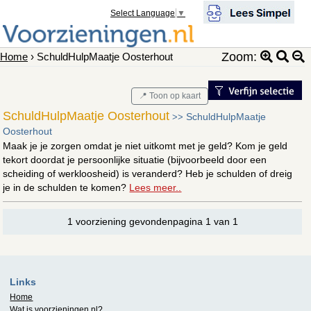
Select Language
▼
Zoom:
Home
› SchuldHulpMaatje Oosterhout
📍 Toon op kaart
SchuldHulpMaatje Oosterhout
SchuldHulpMaatje
>>
Oosterhout
Maak je je zorgen omdat je niet uitkomt met je geld? Kom je geld
tekort doordat je persoonlijke situatie (bijvoorbeeld door een
scheiding of werkloosheid) is veranderd? Heb je schulden of dreig
je in de schulden te komen?
Lees meer..
1 voorziening gevondenpagina 1 van 1
Links
Home
Wat is
voorzieningen.nl
?