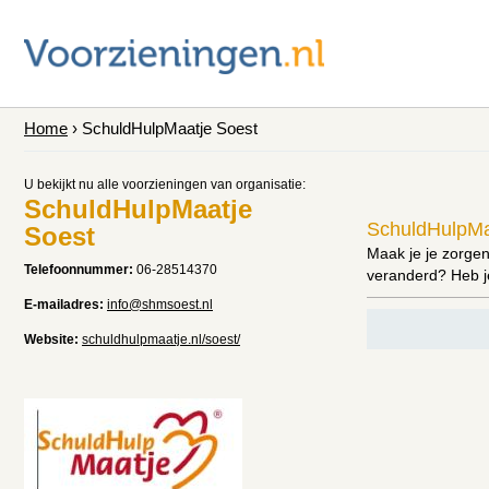
Home
› SchuldHulpMaatje Soest
U bekijkt nu alle voorzieningen van organisatie:
SchuldHulpMaatje
SchuldHulpMa
Soest
Maak je je zorgen
Telefoonnummer:
06-28514370
veranderd? Heb j
E-mailadres:
info@shmsoest.nl
Website:
schuldhulpmaatje.nl/soest/