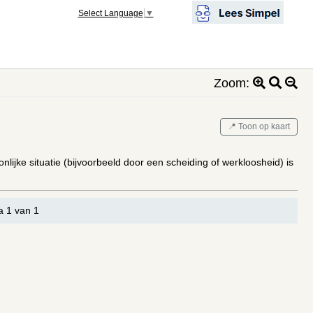
Select Language
▼
Zoom:
📍 Toon op kaart
nlijke situatie (bijvoorbeeld door een scheiding of werkloosheid) is
a 1 van 1